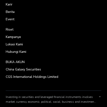
Karir
Berita
Event
Riset
Kampanye
Lokasi Kami
Hubungi Kami
BUKA AKUN
China Galaxy Securities
CGS International Holdings Limited
Investing in securities and leveraged financial instruments involves
market, currency, economic, political, social, business and investment
risks. Please ensure you understand the applicable risks involved by